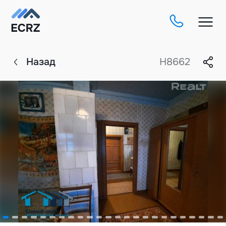
Назад
H8662