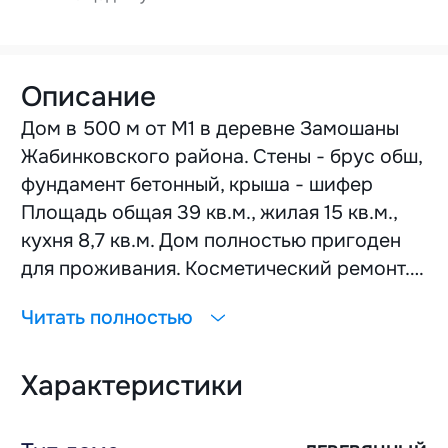
Описание
Дом в 500 м от М1 в деревне Замошаны
Жабинковского района. Стены - брус обш,
фундамент бетонный, крыша - шифер
Площадь общая 39 кв.м., жилая 15 кв.м.,
кухня 8,7 кв.м. Дом полностью пригоден
для проживания. Косметический ремонт.
Есть свет, местная канализация.
Читать полностью
Отопление печное. Площадь участка 17
соток. На участке растут плодовые
Характеристики
деревья. Идеальный вариант как для дачи,
так и для строительства нового дома.
Очень хорошие соседи. Большой участок