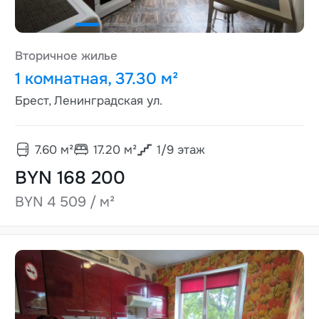
Вторичное жилье
1 комнатная, 37.30 м²
Брест, Ленинградская ул.
7.60
м²
17.20
м²
1
/
9
этаж
BYN 168 200
BYN 4 509 / м²