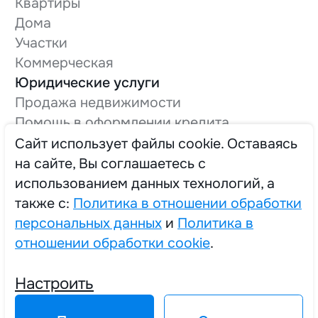
Квартиры
Дома
Участки
Коммерческая
Юридические услуги
Продажа недвижимости
Помощь в оформлении кредита
Оформление технической документации
Cайт использует файлы cookie. Оставаясь
Вывод в нежилой фонд
на сайте, Вы соглашаетесь с
О компании
использованием данных технологий, а
Трудоустройство
также с:
Политика в отношении обработки
персональных данных
и
Политика в
отношении обработки cookie
.
2025 © Единый Центр Реализации Жилья
Настроить
Политика в отношении обработки персональных данных
Политика в отношении обработки cookie