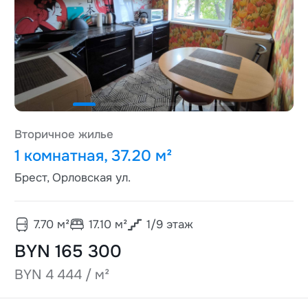
Вторичное жилье
1 комнатная, 37.20 м²
Брест, Орловская ул.
7.70
м²
17.10
м²
1
/
9
этаж
BYN 165 300
BYN 4 444 / м²