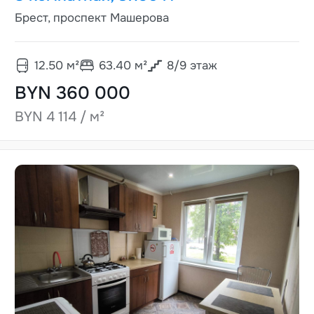
Брест, проспект Машерова
12.50
м²
63.40
м²
8
/
9
этаж
BYN 360 000
BYN 4 114 / м²