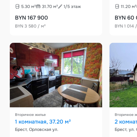
5.30
м²
31.70
м²
1
/
5
этаж
11.20
м²
BYN 167 900
BYN 60
BYN 3 580 / м²
BYN 1 014 
Вторичное жилье
Вторичное 
1 комнатная, 37.20 м²
2 комнат
Брест, Орловская ул.
Брест, ул.