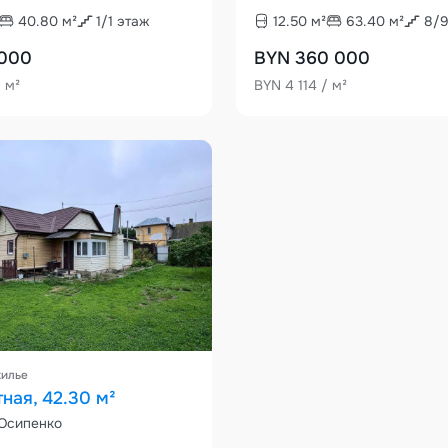
40.80
м²
1
/
1
этаж
12.50
м²
63.40
м²
8
/
 000
BYN 360 000
/ м²
BYN 4 114 / м²
жилье
ная, 42.30 м²
 Осипенко