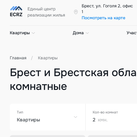
Брест, ул. Гоголя 2, офис
1
Посмотреть на карте
Квартиры
Дома
Учас
Главная
Квартиры
Брест и Брестская облас
комнатные
Тип
Кол-во комнат
Квартиры
2
кмн.