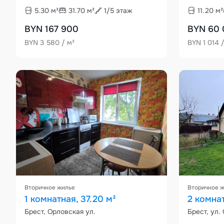
5.30
м²
31.70
м²
1
/
5
этаж
11.20
м²
BYN 167 900
BYN 60
BYN 3 580 / м²
BYN 1 014 
Вторичное жилье
Вторичное 
1 комнатная, 37.20 м²
2 комнат
Брест, Орловская ул.
Брест, ул.