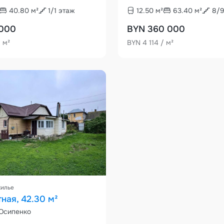
40.80
м²
1
/
1
этаж
12.50
м²
63.40
м²
8
/
 000
BYN 360 000
/ м²
BYN 4 114 / м²
жилье
ная, 42.30 м²
 Осипенко