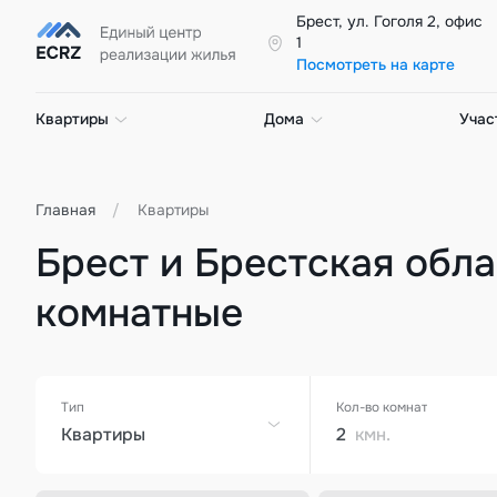
Брест, ул. Гоголя 2, офис
1
Посмотреть на карте
Квартиры
Дома
Учас
Главная
Квартиры
Брест и Брестская облас
комнатные
Тип
Кол-во комнат
Квартиры
2
кмн.