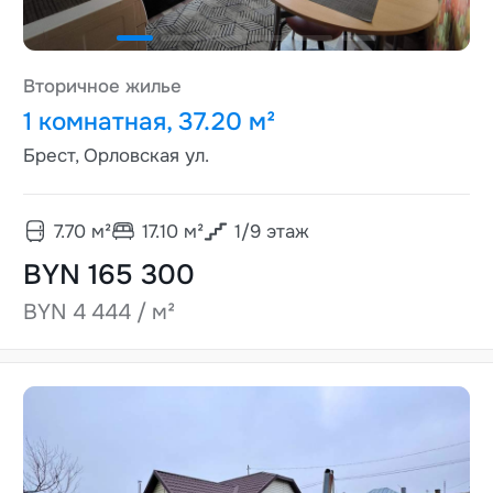
Вторичное жилье
1 комнатная, 37.20 м²
Брест, Орловская ул.
7.70
м²
17.10
м²
1
/
9
этаж
BYN 165 300
BYN 4 444 / м²