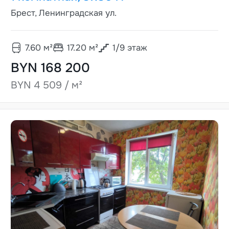
Брест, Ленинградская ул.
7.60
м²
17.20
м²
1
/
9
этаж
BYN 168 200
BYN 4 509 / м²