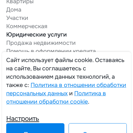
Квартиры
Дома
Участки
Коммерческая
Юридические услуги
Продажа недвижимости
Помощь в оформлении кредита
Оформление технической документации
Cайт использует файлы cookie. Оставаясь
Вывод в нежилой фонд
на сайте, Вы соглашаетесь с
О компании
использованием данных технологий, а
Трудоустройство
также с:
Политика в отношении обработки
персональных данных
и
Политика в
отношении обработки cookie
.
2025 © Единый Центр Реализации Жилья
Настроить
Политика в отношении обработки персональных данных
Политика в отношении обработки cookie