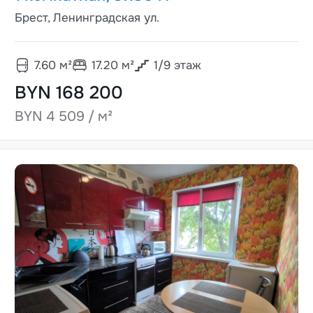
Брест, Ленинградская ул.
7.60
м²
17.20
м²
1
/
9
этаж
BYN 168 200
BYN 4 509 / м²