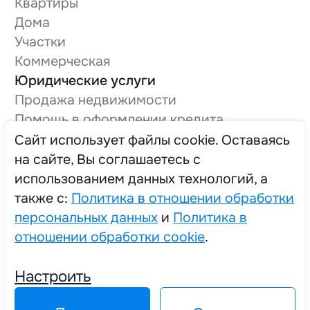
Квартиры
Дома
Участки
Коммерческая
Юридические услуги
Продажа недвижимости
Помощь в оформлении кредита
Оформление технической документации
Cайт использует файлы cookie. Оставаясь
Вывод в нежилой фонд
на сайте, Вы соглашаетесь с
О компании
использованием данных технологий, а
Трудоустройство
также с:
Политика в отношении обработки
персональных данных
и
Политика в
отношении обработки cookie
.
2025 © Единый Центр Реализации Жилья
Настроить
Политика в отношении обработки персональных данных
Политика в отношении обработки cookie