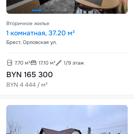
Вторичное жилье
1 комнатная, 37.20 м²
Брест, Орловская ул.
7.70
м²
17.10
м²
1
/
9
этаж
BYN 165 300
BYN 4 444 / м²