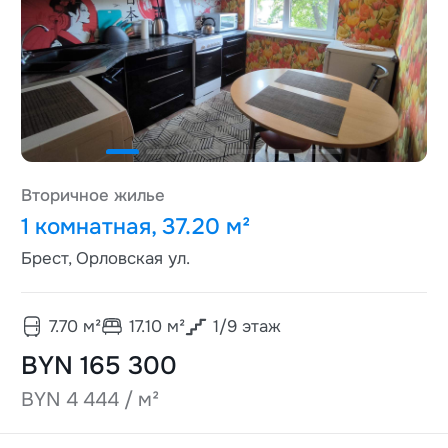
Вторичное жилье
1 комнатная, 37.20 м²
Брест, Орловская ул.
7.70
м²
17.10
м²
1
/
9
этаж
BYN 165 300
BYN 4 444 / м²