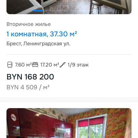
Вторичное жилье
1 комнатная, 37.30 м²
Брест, Ленинградская ул.
7.60
м²
17.20
м²
1
/
9
этаж
BYN 168 200
BYN 4 509 / м²