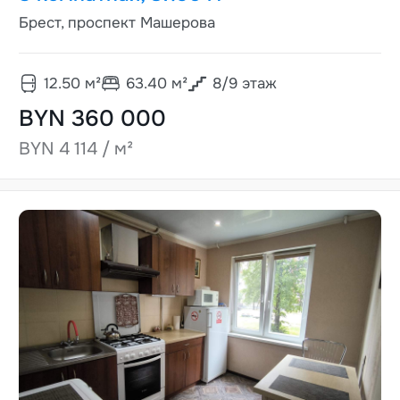
Брест, проспект Машерова
12.50
м²
63.40
м²
8
/
9
этаж
BYN 360 000
BYN 4 114 / м²