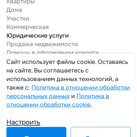
Квартиры
Дома
Участки
Коммерческая
Юридические услуги
Продажа недвижимости
Помощь в оформлении кредита
Оформление технической документации
Cайт использует файлы cookie. Оставаясь
Вывод в нежилой фонд
на сайте, Вы соглашаетесь с
О компании
использованием данных технологий, а
Трудоустройство
также с:
Политика в отношении обработки
персональных данных
и
Политика в
отношении обработки cookie
.
2025 © Единый Центр Реализации Жилья
Настроить
Политика в отношении обработки персональных данных
Политика в отношении обработки cookie