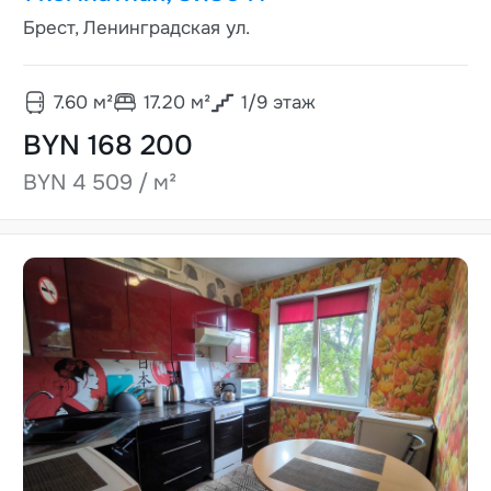
Брест, Ленинградская ул.
7.60
м²
17.20
м²
1
/
9
этаж
BYN 168 200
BYN 4 509 / м²