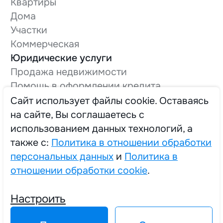
Квартиры
Дома
Участки
Коммерческая
Юридические услуги
Продажа недвижимости
Помощь в оформлении кредита
Оформление технической документации
Cайт использует файлы cookie. Оставаясь
Вывод в нежилой фонд
на сайте, Вы соглашаетесь с
О компании
использованием данных технологий, а
Трудоустройство
также с:
Политика в отношении обработки
персональных данных
и
Политика в
отношении обработки cookie
.
2025 © Единый Центр Реализации Жилья
Настроить
Политика в отношении обработки персональных данных
Политика в отношении обработки cookie