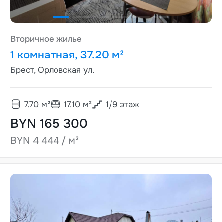
Вторичное жилье
1 комнатная, 37.20 м²
Брест, Орловская ул.
7.70
м²
17.10
м²
1
/
9
этаж
BYN 165 300
BYN 4 444 / м²