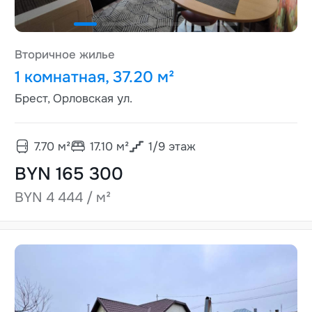
Вторичное жилье
1 комнатная, 37.20 м²
Брест, Орловская ул.
7.70
м²
17.10
м²
1
/
9
этаж
BYN 165 300
BYN 4 444 / м²