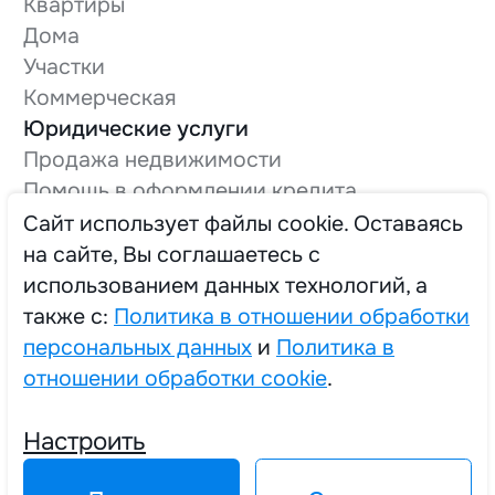
Квартиры
Дома
Участки
Коммерческая
Юридические услуги
Продажа недвижимости
Помощь в оформлении кредита
Оформление технической документации
Cайт использует файлы cookie. Оставаясь
Вывод в нежилой фонд
на сайте, Вы соглашаетесь с
О компании
использованием данных технологий, а
Трудоустройство
также с:
Политика в отношении обработки
персональных данных
и
Политика в
отношении обработки cookie
.
2025 © Единый Центр Реализации Жилья
Настроить
Политика в отношении обработки персональных данных
Политика в отношении обработки cookie