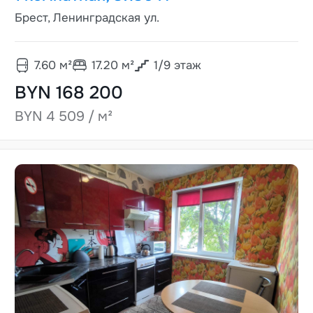
Брест, Ленинградская ул.
7.60
м²
17.20
м²
1
/
9
этаж
BYN 168 200
BYN 4 509 / м²