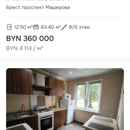
Брест, проспект Машерова
12.50
м²
63.40
м²
8
/
9
этаж
BYN 360 000
BYN 4 114 / м²