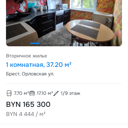
Вторичное жилье
1 комнатная, 37.20 м²
Брест, Орловская ул.
7.70
м²
17.10
м²
1
/
9
этаж
BYN 165 300
BYN 4 444 / м²