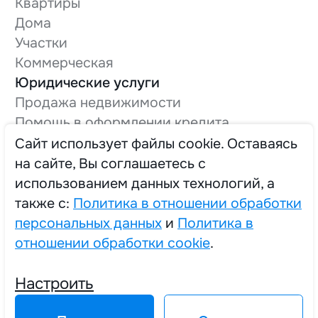
Квартиры
Дома
Участки
Коммерческая
Юридические услуги
Продажа недвижимости
Помощь в оформлении кредита
Оформление технической документации
Cайт использует файлы cookie. Оставаясь
Вывод в нежилой фонд
на сайте, Вы соглашаетесь с
О компании
использованием данных технологий, а
Трудоустройство
также с:
Политика в отношении обработки
персональных данных
и
Политика в
отношении обработки cookie
.
2025 © Единый Центр Реализации Жилья
Настроить
Политика в отношении обработки персональных данных
Политика в отношении обработки cookie