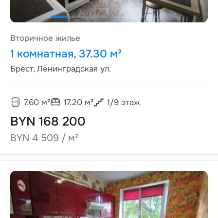
Вторичное жилье
1 комнатная, 37.30 м²
Брест, Ленинградская ул.
7.60
м²
17.20
м²
1
/
9
этаж
BYN 168 200
BYN 4 509 / м²