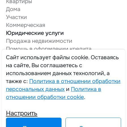
Квартиры
Дома
Участки
Коммерческая
Юридические услуги
Продажа недвижимости
Помощь в оформлении кредита
Оформление технической документации
Cайт использует файлы cookie. Оставаясь
Вывод в нежилой фонд
на сайте, Вы соглашаетесь с
О компании
использованием данных технологий, а
Трудоустройство
также с:
Политика в отношении обработки
персональных данных
и
Политика в
отношении обработки cookie
.
2025 © Единый Центр Реализации Жилья
Настроить
Политика в отношении обработки персональных данных
Политика в отношении обработки cookie