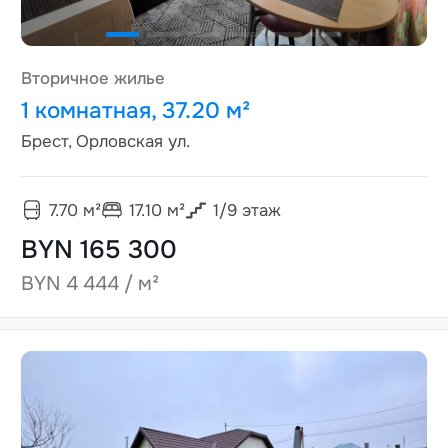
Вторичное жилье
1 комнатная, 37.20 м²
Брест, Орловская ул.
7.70
м²
17.10
м²
1
/
9
этаж
BYN 165 300
BYN 4 444 / м²