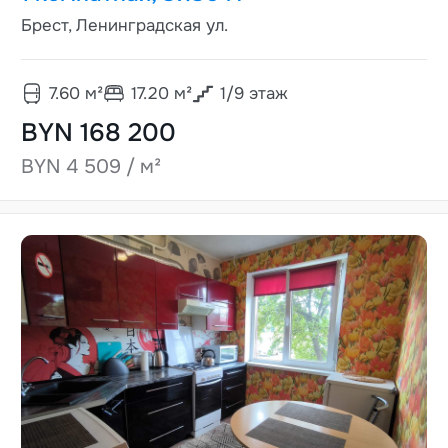
Брест, Ленинградская ул.
7.60
м²
17.20
м²
1
/
9
этаж
BYN 168 200
BYN 4 509 / м²