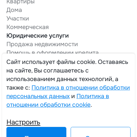
Квартиры
Дома
Участки
Коммерческая
Юридические услуги
Продажа недвижимости
Помощь в оформлении кредита
Оформление технической документации
Cайт использует файлы cookie. Оставаясь
Вывод в нежилой фонд
на сайте, Вы соглашаетесь с
О компании
использованием данных технологий, а
Трудоустройство
также с:
Политика в отношении обработки
персональных данных
и
Политика в
отношении обработки cookie
.
2025 © Единый Центр Реализации Жилья
Настроить
Политика в отношении обработки персональных данных
Политика в отношении обработки cookie