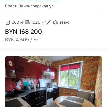
Брест, Ленинградская ул.
7.60
м²
17.20
м²
1
/
9
этаж
BYN 168 200
BYN 4 509 / м²