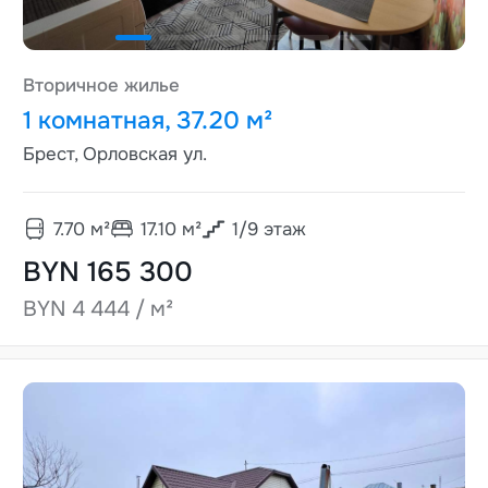
Вторичное жилье
1 комнатная, 37.20 м²
Брест, Орловская ул.
7.70
м²
17.10
м²
1
/
9
этаж
BYN 165 300
BYN 4 444 / м²