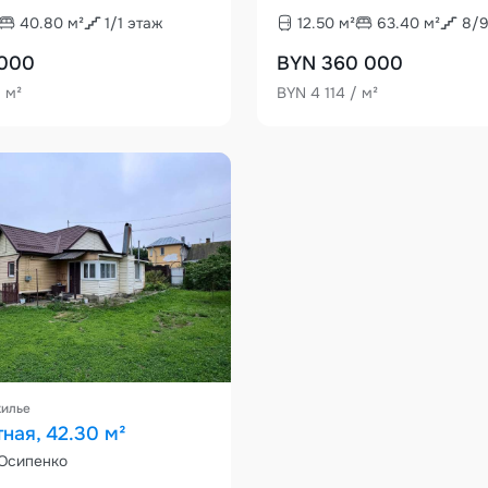
40.80
м²
1
/
1
этаж
12.50
м²
63.40
м²
8
/
 000
BYN 360 000
/ м²
BYN 4 114 / м²
жилье
ная, 42.30 м²
 Осипенко