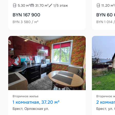
5.30
м²
31.70
м²
1
/
5
этаж
11.20
м²
BYN 167 900
BYN 60
BYN 3 580 / м²
BYN 1 014 
Вторичное жилье
Вторичное 
1 комнатная, 37.20 м²
2 комнат
Брест, Орловская ул.
Брест, ул.