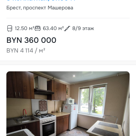
Брест, проспект Машерова
12.50
м²
63.40
м²
8
/
9
этаж
BYN 360 000
BYN 4 114 / м²