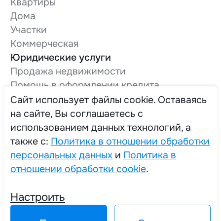
Квартиры
Дома
Участки
Коммерческая
Юридические услуги
Продажа недвижимости
Помощь в оформлении кредита
Оформление технической документации
Cайт использует файлы cookie. Оставаясь
Вывод в нежилой фонд
на сайте, Вы соглашаетесь с
О компании
использованием данных технологий, а
Трудоустройство
также с:
Политика в отношении обработки
персональных данных
и
Политика в
отношении обработки cookie
.
2025 © Единый Центр Реализации Жилья
Настроить
Политика в отношении обработки персональных данных
Политика в отношении обработки cookie