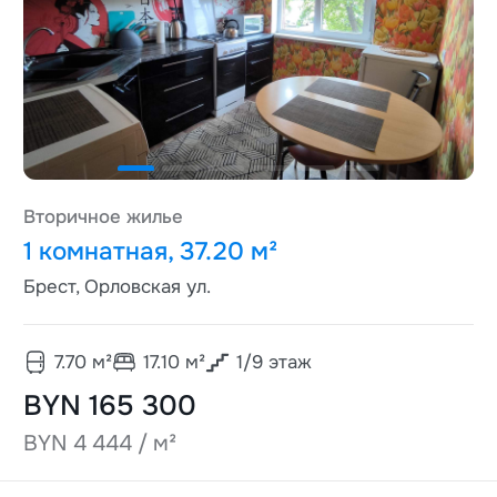
Вторичное жилье
1 комнатная, 37.20 м²
Брест, Орловская ул.
7.70
м²
17.10
м²
1
/
9
этаж
BYN 165 300
BYN 4 444 / м²