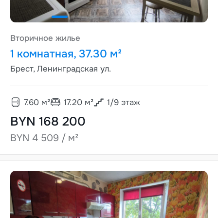
Вторичное жилье
1 комнатная, 37.30 м²
Брест, Ленинградская ул.
7.60
м²
17.20
м²
1
/
9
этаж
BYN 168 200
BYN 4 509 / м²