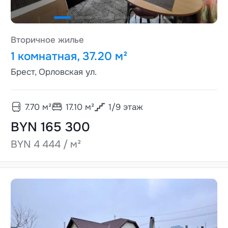
Вторичное жилье
1 комнатная, 37.20 м²
Брест, Орловская ул.
7.70
м²
17.10
м²
1
/
9
этаж
BYN 165 300
BYN 4 444 / м²