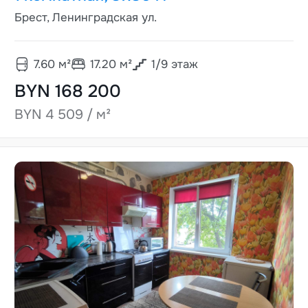
Брест, Ленинградская ул.
7.60
м²
17.20
м²
1
/
9
этаж
BYN 168 200
BYN 4 509 / м²