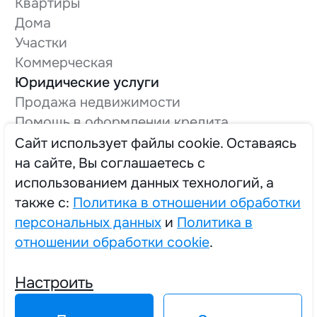
Квартиры
Дома
Участки
Коммерческая
Юридические услуги
Продажа недвижимости
Помощь в оформлении кредита
Оформление технической документации
Cайт использует файлы cookie. Оставаясь
Вывод в нежилой фонд
на сайте, Вы соглашаетесь с
О компании
использованием данных технологий, а
Трудоустройство
также с:
Политика в отношении обработки
персональных данных
и
Политика в
отношении обработки cookie
.
2025 © Единый Центр Реализации Жилья
Настроить
Политика в отношении обработки персональных данных
Политика в отношении обработки cookie