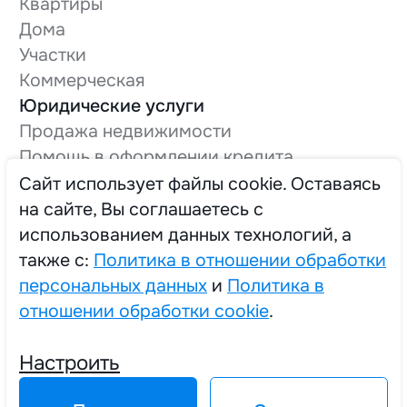
Квартиры
Дома
Участки
Коммерческая
Юридические услуги
Продажа недвижимости
Помощь в оформлении кредита
Оформление технической документации
Cайт использует файлы cookie. Оставаясь
Вывод в нежилой фонд
на сайте, Вы соглашаетесь с
О компании
использованием данных технологий, а
Трудоустройство
также с:
Политика в отношении обработки
персональных данных
и
Политика в
отношении обработки cookie
.
2025 © Единый Центр Реализации Жилья
Настроить
Политика в отношении обработки персональных данных
Политика в отношении обработки cookie