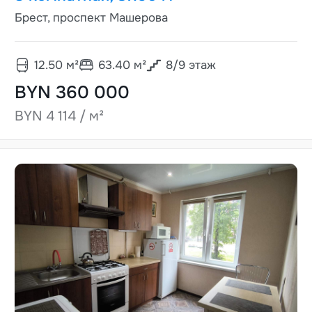
Брест, проспект Машерова
12.50
м²
63.40
м²
8
/
9
этаж
BYN 360 000
BYN 4 114 / м²