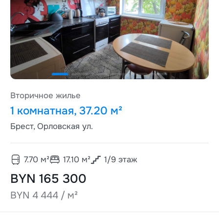
Вторичное жилье
1 комнатная, 37.20 м²
Брест, Орловская ул.
7.70
м²
17.10
м²
1
/
9
этаж
BYN 165 300
BYN 4 444 / м²