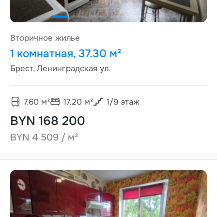
Вторичное жилье
1 комнатная, 37.30 м²
Брест, Ленинградская ул.
7.60
м²
17.20
м²
1
/
9
этаж
BYN 168 200
BYN 4 509 / м²