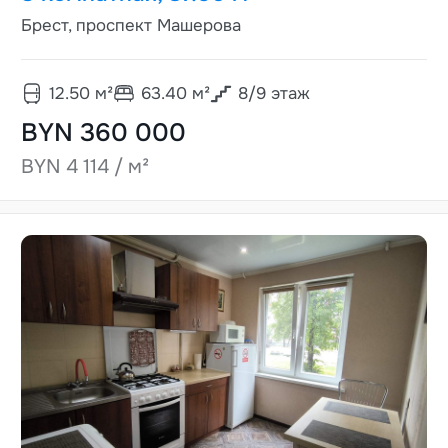
Брест, проспект Машерова
12.50
м²
63.40
м²
8
/
9
этаж
BYN 360 000
BYN 4 114 / м²