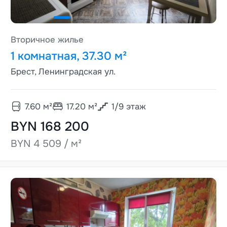
Вторичное жилье
1 комнатная, 37.30 м²
Брест, Ленинградская ул.
7.60
м²
17.20
м²
1
/
9
этаж
BYN 168 200
BYN 4 509 / м²