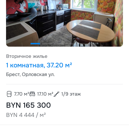
Вторичное жилье
1 комнатная, 37.20 м²
Брест, Орловская ул.
7.70
м²
17.10
м²
1
/
9
этаж
BYN 165 300
BYN 4 444 / м²