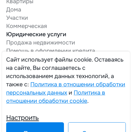
Квартиры
Дома
Участки
Коммерческая
Юридические услуги
Продажа недвижимости
Помощь в оформлении кредита
Оформление технической документации
Cайт использует файлы cookie. Оставаясь
Вывод в нежилой фонд
на сайте, Вы соглашаетесь с
О компании
использованием данных технологий, а
Трудоустройство
также с:
Политика в отношении обработки
персональных данных
и
Политика в
отношении обработки cookie
.
2025 © Единый Центр Реализации Жилья
Настроить
Политика в отношении обработки персональных данных
Политика в отношении обработки cookie