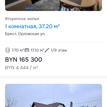
Вторичное жилье
1 комнатная, 37.20 м²
Брест, Орловская ул.
7.70
м²
17.10
м²
1
/
9
этаж
BYN 165 300
BYN 4 444 / м²