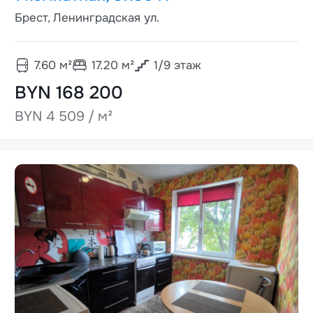
Брест, Ленинградская ул.
7.60
м²
17.20
м²
1
/
9
этаж
BYN 168 200
BYN 4 509 / м²