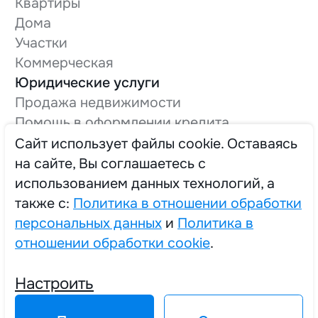
Квартиры
Дома
Участки
Коммерческая
Юридические услуги
Продажа недвижимости
Помощь в оформлении кредита
Оформление технической документации
Cайт использует файлы cookie. Оставаясь
Вывод в нежилой фонд
на сайте, Вы соглашаетесь с
О компании
использованием данных технологий, а
Трудоустройство
также с:
Политика в отношении обработки
персональных данных
и
Политика в
отношении обработки cookie
.
2025 © Единый Центр Реализации Жилья
Настроить
Политика в отношении обработки персональных данных
Политика в отношении обработки cookie