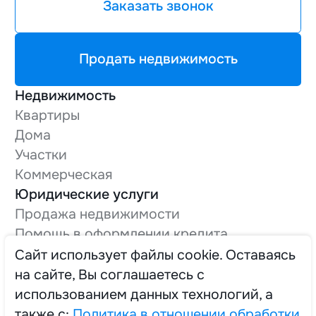
Заказать звонок
Продать недвижимость
Недвижимость
Квартиры
Дома
Участки
Коммерческая
Юридические услуги
Продажа недвижимости
Помощь в оформлении кредита
Оформление технической документации
Cайт использует файлы cookie. Оставаясь
Вывод в нежилой фонд
на сайте, Вы соглашаетесь с
О компании
использованием данных технологий, а
Трудоустройство
также с:
Политика в отношении обработки