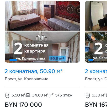
2 комнатная, 50.90 м²
2 комнат
Брест, ул. Кривошеина
Брест, ул.
5.50
м²
34.60
м²
5
/
5
этаж
5.30
м²
BYN 170 000
BYN 16