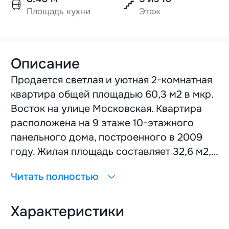
Площадь кухни
Этаж
Описание
Продается светлая и уютная 2-комнатная
квартира общей площадью 60,3 м2 в мкр.
Восток на улице Московская. Квартира
расположена на 9 этаже 10-этажного
панельного дома, построенного в 2009
году. Жилая площадь составляет 32,6 м2,
кухня — 8,4 м2. Интерьер квартиры
Читать полностью
выполнен с качественным ремонтом,
входная дверь металлическая, а лоджия
Характеристики
застеклена. Санузел раздельный, отделан
керамической плиткой. В качестве