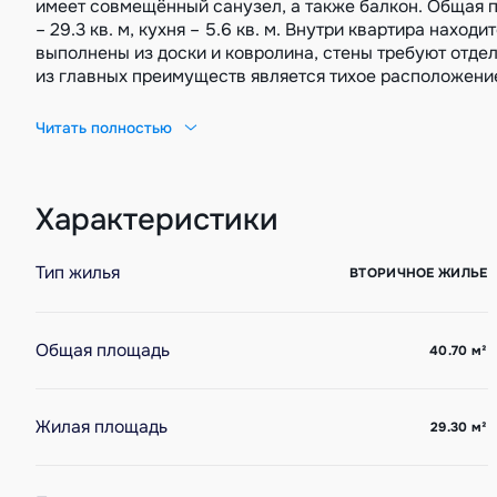
имеет совмещённый санузел, а также балкон. Общая п
– 29.3 кв. м, кухня – 5.6 кв. м. Внутри квартира нахо
выполнены из доски и ковролина, стены требуют отде
из главных преимуществ является тихое расположение:
южную сторону, что обеспечивает хорошее освещение.
общественного транспорта, удобная транспортная раз
Читать полностью
ЧУП "Единый центр реализации жилья". УНН 29048245
от 24.06.2026 года.
Характеристики
Тип жилья
ВТОРИЧНОЕ ЖИЛЬЕ
Общая площадь
40.70
м²
Жилая площадь
29.30
м²