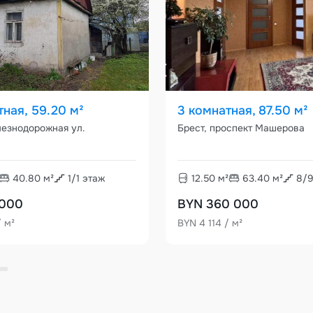
тная, 59.20 м²
3 комнатная, 87.50 м²
лезнодорожная ул.
Брест, проспект Машерова
40.80
м²
1
/
1
этаж
12.50
м²
63.40
м²
8
/
 000
BYN 360 000
/ м²
BYN 4 114 / м²