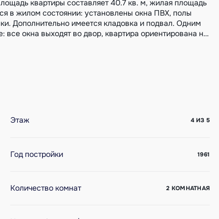
лощадь квартиры составляет 40.7 кв. м, жилая площадь
дится в жилом состоянии: установлены окна ПВХ, полы
лки. Дополнительно имеется кладовка и подвал. Одним
 все окна выходят во двор, квартира ориентирована на
 В шаговой доступности находятся остановки
вязка и вся необходимая инфраструктура центра города.
2 Лицензия №02240/170 от 22.11.2007 Договор №162/2
Этаж
4 ИЗ 5
Год постройки
1961
Количество комнат
2 КОМНАТНАЯ