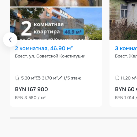
2 комнатная, 46.90 м²
3 комна
Брест, ул. Советской Конституции
Брест, Же
5.30
м²
31.70
м²
1
/
5
этаж
11.20
м²
BYN 167 900
BYN 60
BYN 3 580 / м²
BYN 1 014 