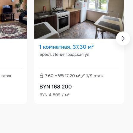
1 комнатная, 37.30 м²
Брест, Ленинградская ул.
9
этаж
7.60
м²
17.20
м²
1
/
9
этаж
BYN 168 200
BYN 4 509 / м²