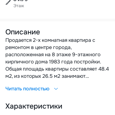
Этаж
Описание
Продается 2-х комнатная квартира с
ремонтом в центре города,
расположенная на 8 этаже 9-этажного
кирпичного дома 1983 года постройки.
Общая площадь квартиры составляет 48.4
м2, из которых 26.5 м2 занимают
изолированные жилые комнаты, а кухня -
Читать полностью
7 м2. Квартира имеет раздельный санузел
и лоджию с выходом из кухни. В квартире
Характеристики
выполнен капитальный ремонт с заменой
всего инженерного оборудования: новая