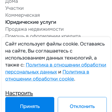
Дома
Участки
Коммерческая
Юридические услуги
Продажа недвижимости
Помощь в оформлении кредита
Оформление технической документации
Cайт использует файлы cookie. Оставаясь
Вывод в нежилой фонд
на сайте, Вы соглашаетесь с
О компании
использованием данных технологий, а
Трудоустройство
также с:
Политика в отношении обработки
персональных данных
и
Политика в
отношении обработки cookie
.
2025 © Единый Центр Реализации Жилья
Настроить
Политика в отношении обработки персональных данных
Политика в отношении обработки cookie
Принять
Отклонить
Выбор настроек Cookie